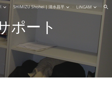
ボ
SHIMIZU Shohei | 清水昌平
LiNGAM
ion
」サポート