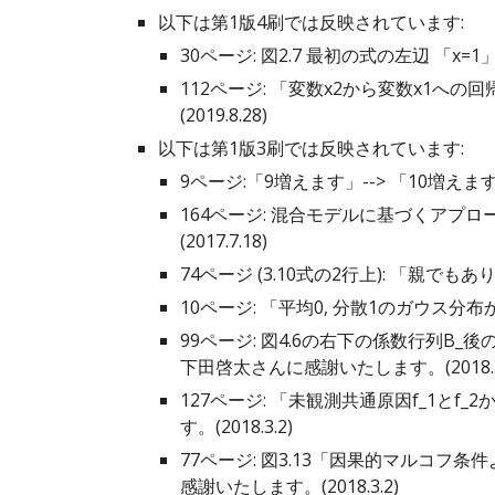
以下は第1版4刷では反映されています:
30ページ: 図2.7 最初の式の左辺 「x=1
112ページ: 「変数x2から変数x1へ
(2019.8.28)
以下は第1版3刷では反映されています:
9ページ:「9増えます」--> 「10増えま
164ページ: 混合モデルに基づくアプロ
(2017.7.18)
74ページ (3.10式の2行上): 「親で
10ページ: 「平均0, 分散1のガウス分布
99ページ: 図4.6の右下の係数行列B_後
下田啓太さんに感謝いたします。(2018.3.
127ページ: 「未観測共通原因f_1とf
す。(2018.3.2)
77ページ: 図3.13「因果的マルコフ
感謝いたします。(2018.3.2)