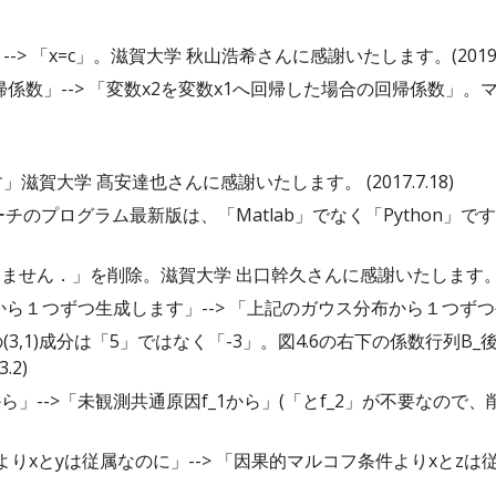
」--> 「x=c」。滋賀大学 秋山浩希さんに感謝いたします。(2019.6
の回帰係数」--> 「変数x2を変数x1へ回帰した場合の回帰係数
す」滋賀大学 髙安達也さんに感謝いたします。 (2017.7.18)
ーチのプログラム最新版は、「Matlab」でなく「Python
もありません．」を削除。滋賀大学 出口幹久さんに感謝いたします。(201
から１つずつ生成します」--> 「上記のガウス分布から１つずつ生成し
の(3,1)成分は「5」ではなく「-3」。図4.6の右下の係数行列B_
2)
_2から」-->「未観測共通原因f_1から」(「とf_2」が不要なの
条件よりxとyは従属なのに」--> 「因果的マルコフ条件よりxとz