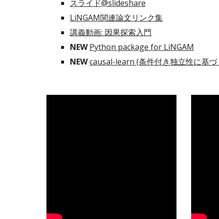
スライド@slideshare
LiNGAM関連論文リンク集
講義動画: 因果探索入門
NEW
Python package for LiNGAM
NEW
causal-learn (条件付き独立性