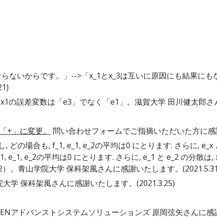
らないからです。」-->「x_1とx_3は互いに原因にも結果にもな
21
)
x1の誤差変数は「e3」でなく「e1
」
。
滋賀大学
田川健太郎
さ
符号を「+」に変更。
問い合わせフォームでご指摘いただいた方に感謝いたし
, どの場合も, f_1, e_1, e_2の平均は0 にとります. さらに, e_
1, e_1, e_2の平均は0 にとります. さらに, e_1 と e_2 の分散は
x_2）。
青山学院大学 保科架風
さんに感謝いたします。(202
1
.
5
.3
院大学 保科架風
さんに感謝いたします。(202
1
.3.
25
)
REENアドバンストシステムソリューションズ
原岡弦矢さんに感謝い