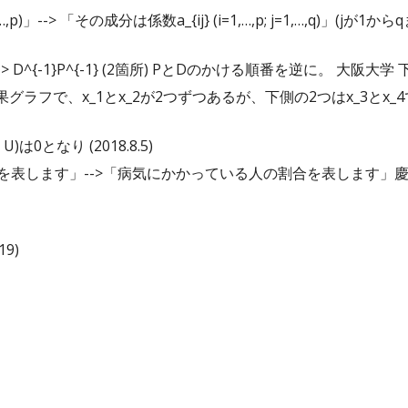
1,…,p)」--> 「その成分は係数a_{ij} (i=1,…,p; j=1,…,q
1} --> D^{-1}P^{-1} (2箇所) PとDのかける順番を逆に。 大阪
因果グラフで、x_1とx_2が2つずつあるが、下側の2つはx_3と
 U)は0となり (2018.8.5)
数を表します」-->「病気にかかっている人の割合を表します」
19)