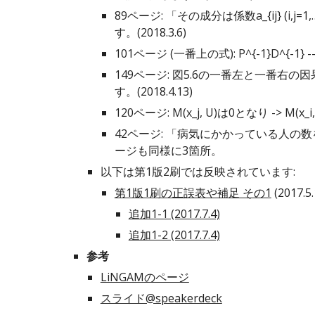
89ページ: 「その成分は係数a_{ij} (i,j=
す。(2018.3.6)
101ページ (一番上の式): P^{-1}D^{-
149ページ: 図5.6の一番左と一番右の
す。(2018.4.13)
120ページ: M(x_j, U)は0となり -> M(x_i,
42ページ: 「病気にかかっている人の
ージも同様に3箇所。
以下は第1版2刷では反映されています:
第1版1刷の正誤表や補足 その1
(2017.5.
追加1-1 (2017.7.4)
追加1-2 (2017.7.4)
参考
LiNGAMのページ
スライド@speakerdeck