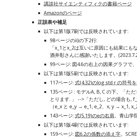
講談社サイエンティフィクの書籍ページ
Amazonのページ
正誤表や補足
以下は第1版
7
刷では反映されています:
9
8
ページのii)の下2行:
「x_1とx_2は互いに原因にも結果にもな
酒井彰
さんに感謝いたします。(20
2
3
.
7
.
99ページ: 図4.6の
右上
の因果グラフで、
以下は第1版
5
刷では反映されています:
117ページ:
式(4.32)のlog std r の
135ページ : モデルA, B, C の下。「ただし
とります. 」 -->「ただし, どの場合も, f_
（e_x と e_y → e_1, e_2、x, y → x_1, 
1
43
ページ:
式(5.19)のeの右肩
。
青山学
以下は第1版4刷では反映されています:
159ページ:
図6.2の係数の添え字
。SC